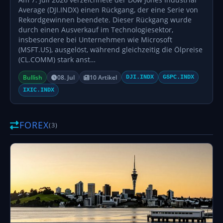
Average (DJI.INDX) einen Rückgang, der eine Serie von
Rekordgewinnen beendete. Dieser Rückgang wurde
durch einen Ausverkauf im Technologiesektor,
insbesondere bei Unternehmen wie Microsoft
(MSFT.US), ausgelöst, während gleichzeitig die Ölpreise
(CL.COMM) stark anst…
Bullish
08. Jul
10 Artikel
DJI.INDX
GSPC.INDX
IXIC.INDX
FOREX
(3)