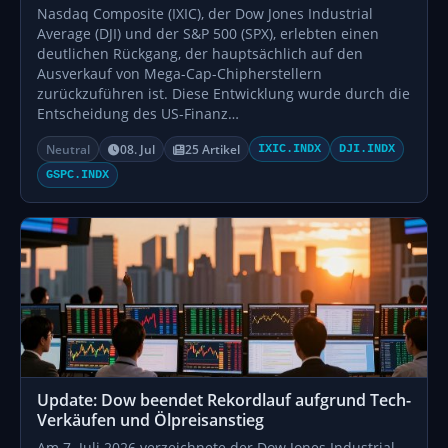
Nasdaq Composite (IXIC), der Dow Jones Industrial
Average (DJI) und der S&P 500 (SPX), erlebten einen
deutlichen Rückgang, der hauptsächlich auf den
Ausverkauf von Mega-Cap-Chipherstellern
zurückzuführen ist. Diese Entwicklung wurde durch die
Entscheidung des US-Finanz…
Neutral
08. Jul
25 Artikel
IXIC.INDX
DJI.INDX
GSPC.INDX
Update: Dow beendet Rekordlauf aufgrund Tech-
Verkäufen und Ölpreisanstieg
Am 7. Juli 2026 verzeichnete der Dow Jones Industrial