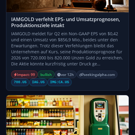
IAMGOLD verfehlt EPS- und Umsatzprognosen,
Produktionsziele intakt
IAMGOLD meldet für Q2 ein Non-GAAP EPS von $0,42
und einen Umsatz von $856,9 Mio., beides unter den
Erwartungen. Trotz dieser Verfehlungen bleibt das
Unternehmen auf Kurs, seine Produktionsprognose für
2026 von 720.000 bis 820.000 Unzen Gold zu erreichen.
Die Aktie könnte kurzfristig unter Druck ge…
Impact: 99
bullish
vor 12h
seekingalpha.com
700.US
IAG.US
IMG:CA.US