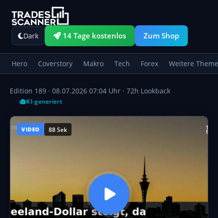
14 Tage kostenlos
Zum Shop
Dark
Hero
Coverstory
Makro
Tech
Forex
Weitere Them
Edition 189 ·
08.07.2026 07:04 Uhr
· 72h Lookback
KI-generiert
88 Sek
VIDEO