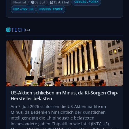
Neutral
08. Jul
15 Artikel
CNYUSD.FOREX
USD-CNY.US
USDUSD.FOREX
TECH
(4)
US-Aktien schließen im Minus, da KI-Sorgen Chip-
Hersteller belasten
Am 7. Juli 2026 schlossen die US-Aktienmärkte im
Minus, da Bedenken hinsichtlich der Künstlichen
Intelligenz (KI) die Chipindustrie belasteten.
Insbesondere gaben Chipaktien wie Intel (INTC.US),