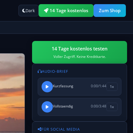
14 Tage kostenlos
Zum Shop
Dark
14 Tage kostenlos testen
Voller Zugriff. Keine Kreditkarte.
AUDIO-BRIEF
Kurzfassung
0:00
/
1:44
1x
Vollstaendig
0:00
/
3:48
1x
FÜR SOCIAL MEDIA