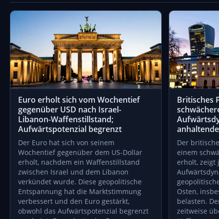
Euro erholt sich vom Wochentief
Britisches 
gegenüber USD nach Israel-
schwächer
Libanon-Waffenstillstand;
Aufwärtsdy
Aufwärtspotenzial begrenzt
anhaltender
Der Euro hat sich von seinem
Der britisch
Wochentief gegenüber dem US-Dollar
einem schwäc
erholt, nachdem ein Waffenstillstand
erholt, zeigt
zwischen Israel und dem Libanon
Aufwärtsdyn
verkündet wurde. Diese geopolitische
geopolitisc
Entspannung hat die Marktstimmung
Osten, insbe
verbessert und den Euro gestärkt,
belasten. De
obwohl das Aufwärtspotenzial begrenzt
zeitweise üb