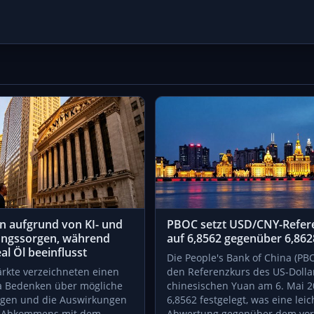
en aufgrund von KI- und
PBOC setzt USD/CNY-Refer
ungssorgen, während
auf 6,8562 gegenüber 6,862
l Öl beeinflusst
Die People's Bank of China (PB
rkte verzeichneten einen
den Referenzkurs des US-Doll
a Bedenken über mögliche
chinesischen Yuan am 6. Mai 2
gen und die Auswirkungen
6,8562 festgelegt, was eine leic
n Abkommens mit dem
Abwertung gegenüber dem vor