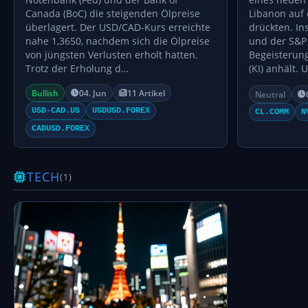
Canada (BoC) die steigenden Ölpreise
Libanon auf
überlagert. Der USD/CAD-Kurs erreichte
drückten. I
nahe 1,3650, nachdem sich die Ölpreise
und der S&P
von jüngsten Verlusten erholt hatten.
Begeisterung
Trotz der Erholung d…
(KI) anhält.
Bullish
04. Jun
11 Artikel
Neutral
USD-CAD.US
USDUSD.FOREX
CL.COMM
N
CADUSD.FOREX
TECH
(1)