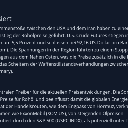
iert
ammenstöße zwischen den USA und dem Iran haben zu ein
stieg der Rohölpreise geführt. U.S. Crude Futures stiegen i
on um 5,5 Prozent und schlossen bei 92,16 US-Dollar pro Bar
.com). Die Spannungen in der Region führten zu einem Stopp
ngen aus dem Nahen Osten, was die Preise zusätzlich in die
f das Scheitern der Waffenstillstandsverhandlungen zwische
mary).
tralen Treiber für die aktuellen Preisentwicklungen. Die So
 Preise für Rohöl und beeinflusst damit die globalen Energie
lität der Handelsrouten, wie dem Engpass von Hormuz, verkn
hmen wie ExxonMobil (XOM.US), von steigenden Ölpreisen
entiert durch den S&P 500 (GSPC.INDX), als potenziell unter