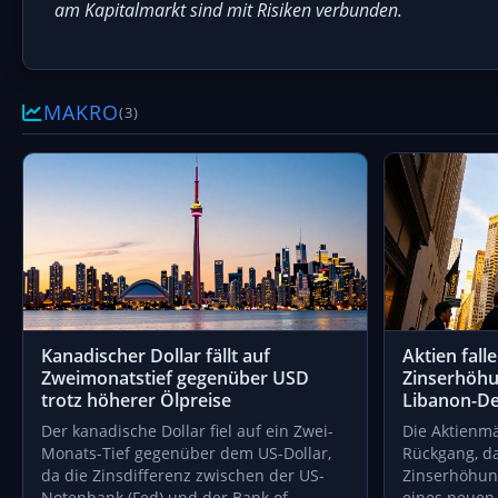
am Kapitalmarkt sind mit Risiken verbunden.
MAKRO
(3)
Kanadischer Dollar fällt auf
Aktien fall
Zweimonatstief gegenüber USD
Zinserhöh
trotz höherer Ölpreise
Libanon-Dea
Der kanadische Dollar fiel auf ein Zwei-
Die Aktienmä
Monats-Tief gegenüber dem US-Dollar,
Rückgang, d
da die Zinsdifferenz zwischen der US-
Zinserhöhun
Notenbank (Fed) und der Bank of
eines neue