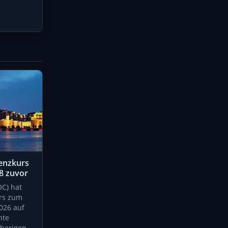
enzkurs
8 zuvor
OC) hat
ars zum
026 auf
hte
herigen