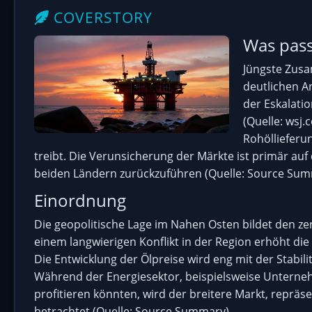
COVERSTORY
Was pass
Jüngste Zus
deutlichen An
der Eskalati
(Quelle: wsj
Rohöllieferu
treibt. Die Verunsicherung der Märkte ist primär au
beiden Ländern zurückzuführen (Quelle: Source Sum
Einordnung
Die geopolitische Lage im Nahen Osten bildet den zen
einem langwierigen Konflikt in der Region erhöht die
Die Entwicklung der Ölpreise wird eng mit der Stabi
Während der Energiesektor, beispielsweise Unterne
profitieren könnten, wird der breitere Markt, repräs
betrachtet (Quelle: Source Summary).