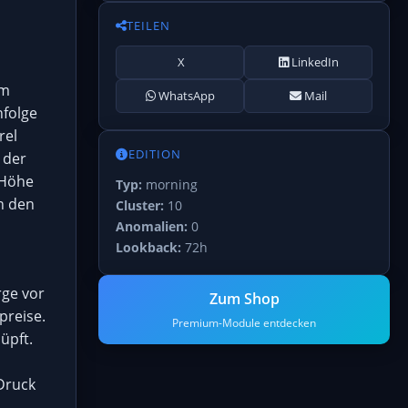
TEILEN
X
LinkedIn
em
WhatsApp
Mail
nfolge
rel
EDITION
 der
 Höhe
Typ:
morning
n den
Cluster:
10
Anomalien:
0
Lookback:
72h
rge vor
Zum Shop
preise.
Premium-Module entdecken
üpft.
 Druck