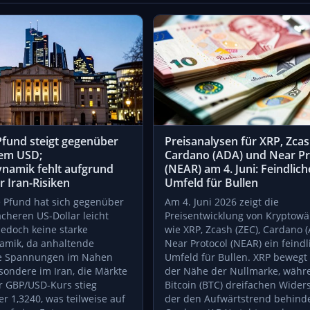
Pfund steigt gegenüber
Preisanalysen für XRP, Zcas
em USD;
Cardano (ADA) und Near Pr
namik fehlt aufgrund
(NEAR) am 4. Juni: Feindlich
 Iran-Risiken
Umfeld für Bullen
e Pfund hat sich gegenüber
Am 4. Juni 2026 zeigt die
heren US-Dollar leicht
Preisentwicklung von Kryptow
 jedoch keine starke
wie XRP, Zcash (ZEC), Cardano 
amik, da anhaltende
Near Protocol (NEAR) ein feindl
he Spannungen im Nahen
Umfeld für Bullen. XRP bewegt 
sondere im Iran, die Märkte
der Nähe der Nullmarke, währ
r GBP/USD-Kurs stieg
Bitcoin (BTC) dreifachen Widers
er 1,3240, was teilweise auf
der den Aufwärtstrend behinde