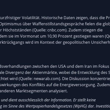
fristiger Volatilität. Historische Daten zeigen, dass die Pr
ptimismus über Waffenstillstandsgespräche fielen die glo
er Höchstständen (Quelle: cnbc.com). Zudem stiegen die
hdem sie im Vormonat um 10,90 Prozent gestiegen waren (Qu
arktrückgangs wird im Kontext der geopolitischen Unsicherh
andsverhandlungen zwischen den USA und dem Iran im Fokus
le Divergenz der Aktienmärkte, wobei die Entwicklung des 
htet wird (Quelle: newarab.com). Die Diskussion konzentrie
 Auswirkungen des Konflikts auf die Energieversorgung. Zudem
 anderen Marktsegmenten analysiert.
 und dient ausschliesslich der Information. Er stellt keine
 im Sinne des Wertpapierhandelsgesetzes (WpHG) dar. Investit