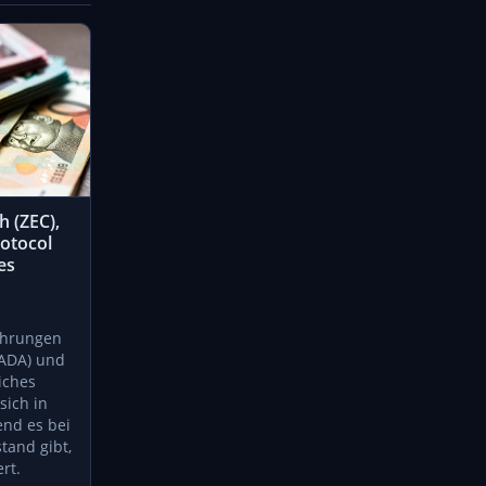
h (ZEC),
otocol
es
ährungen
(ADA) und
iches
sich in
end es bei
tand gibt,
rt.