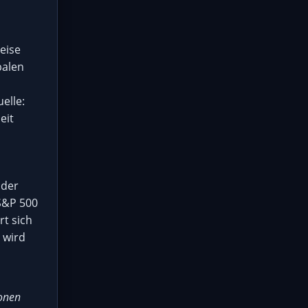
eise
balen
elle:
eit
 der
S&P 500
rt sich
 wird
ionen