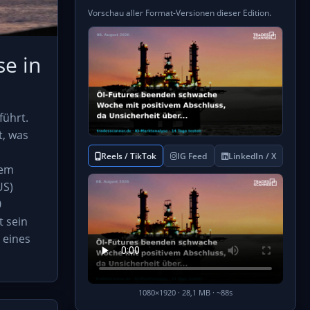
Vorschau aller Format-Versionen dieser Edition.
se in
führt.
t, was
Reels / TikTok
IG Feed
LinkedIn / X
nem
US)
0
t sein
 eines
1080×1920 · 28,1 MB · ~88s