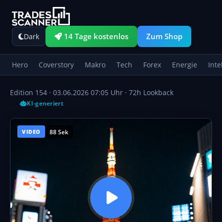
14 Tage kostenlos
Zum Shop
Dark
Hero
Coverstory
Makro
Tech
Forex
Energie
Inte
Edition 154 ·
03.06.2026 07:05 Uhr
· 72h Lookback
KI-generiert
88 Sek
VIDEO