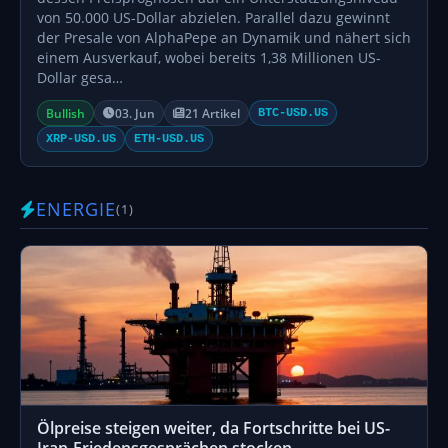
von 50.000 US-Dollar abzielen. Parallel dazu gewinnt
der Presale von AlphaPepe an Dynamik und nähert sich
einem Ausverkauf, wobei bereits 1,38 Millionen US-
Dollar gesa…
Bullish
03. Jun
21 Artikel
BTC-USD.US
XRP-USD.US
ETH-USD.US
ENERGIE
(1)
Ölpreise steigen weiter, da Fortschritte bei US-
Iran-Friedensgesprächen stocken