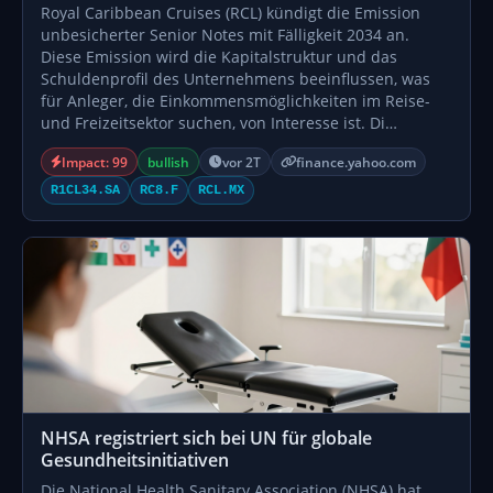
Royal Caribbean Cruises (RCL) kündigt die Emission
unbesicherter Senior Notes mit Fälligkeit 2034 an.
Diese Emission wird die Kapitalstruktur und das
Schuldenprofil des Unternehmens beeinflussen, was
für Anleger, die Einkommensmöglichkeiten im Reise-
und Freizeitsektor suchen, von Interesse ist. Di…
Impact: 99
bullish
vor 2T
finance.yahoo.com
R1CL34.SA
RC8.F
RCL.MX
NHSA registriert sich bei UN für globale
Gesundheitsinitiativen
Die National Health Sanitary Association (NHSA) hat