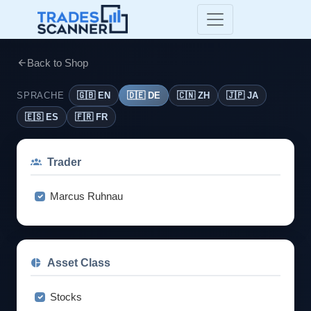
Back to Shop
SPRACHE
🇬🇧 EN
🇩🇪 DE
🇨🇳 ZH
🇯🇵 JA
🇪🇸 ES
🇫🇷 FR
Trader
Marcus Ruhnau
Asset Class
Stocks