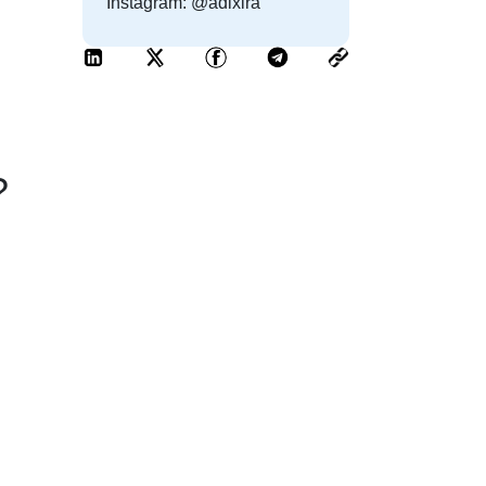
Instagram: @adixira
?