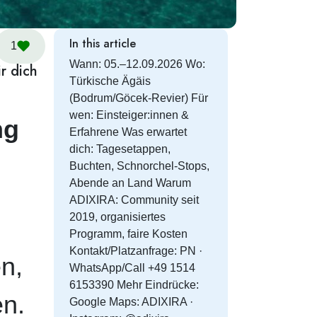
In this article
1
Wann: 05.–12.09.2026 Wo:
r dich
Türkische Ägäis
(Bodrum/Göcek-Revier) Für
wen: Einsteiger:innen &
ng
Erfahrene Was erwartet
dich: Tagesetappen,
!
Buchten, Schnorchel-Stops,
Abende an Land Warum
ADIXIRA: Community seit
2019, organisiertes
Programm, faire Kosten
Kontakt/Platzanfrage: PN ·
n,
WhatsApp/Call +49 1514
6153390 Mehr Eindrücke:
n.
Google Maps: ADIXIRA ·