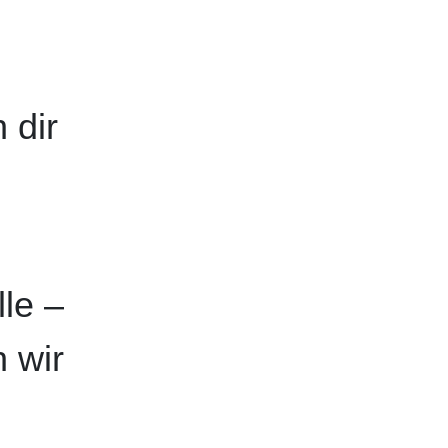
 dir
lle –
 wir